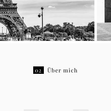
02
Über mich