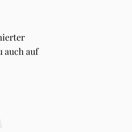
A
nierter
u auch auf